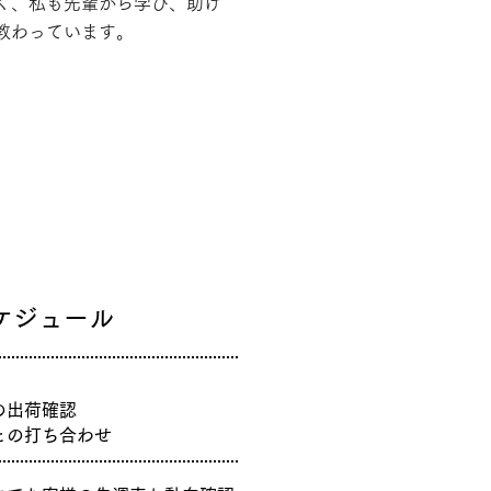
く、私も先輩から学び、助け
教わっています。
ケ
ジュール
の出荷確認
との打ち合わせ