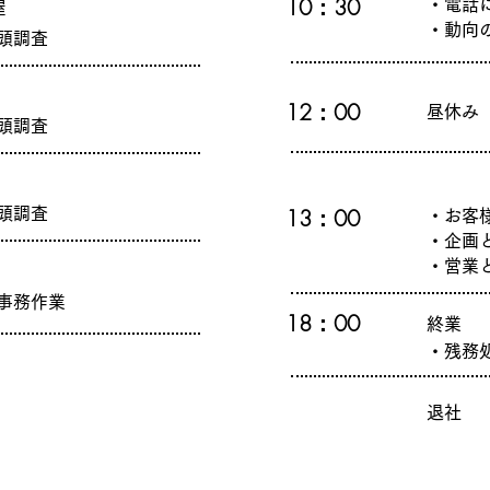
10：30
・電話
屋
​・動
頭調査
12：00
昼休み
頭調査
13：00
頭調査
・お客
​・企
・営業
事務作業
18：00
終業
・残務
退社