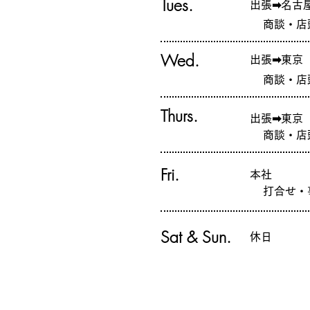
Tues.
出張➡名古
商談・店
Wed.
出張➡東京
商談・店
Thurs.
出張➡東京
商談・店
Fri.
本社
打合せ・
Sat & Sun.
​休日