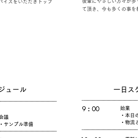
後輩にやさしい方々が多
ドバイスをいただきトップ
て頂き、今も多くの事を
ジュール
一日ス
9：00
​始業
・本日
会議
・物流
・
サンプル準備